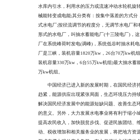
水库内引水，利用水的压力或流速冲动水轮机旋
械能转变成电能;其分类有：按集中落差的方式分
式水电厂;按径流调节的程度分，无调节水电厂和
形式的水电厂，叫抽水蓄能电厂(十三陵电厂)，
厂在系统峰荷时发电(调峰)，系统低谷时抽水耗电
厂是三峡，装机容量1820万kw，26台70万kw机
装机容量330万kw，6台55万kw机组)最大抽水
万kw机组。
中国经济已进入新的发展时期，在国民经济
趋紧，能源供应出现紧张局面，生态环境压力持
解决国民经济发展中的能源短缺问题、改善生态
的意义。另外，大力发展水电事业将有利于缩小
提高农民收入，加快脱贫步伐、促进民族团结、
动、税收增加和相关服务业的发展，将把地方资