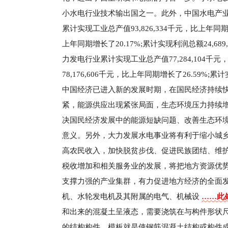
小水电行业技术输出国之一。此外，中国水电产业
累计实现工业总产值93,826,334千元，比上年同期增
上年同期增长了20.17%;累计实现利润总额24,68
力发电行业累计实现工业总产值77,284,104千元
78,176,606千元，比上年同期增长了26.59%;累
中国经济已进入新的发展时期，在国民经济持续
紧，能源供应出现紧张局面，生态环境压力持续
决国民经济发展中的能源短缺问题、改善生态环
意义。另外，大力发展水电事业将有利于缩小城
高农民收入，加快脱贫步伐、促进民族团结、维
税收增加和相关服务业的发展，将把地方资源优
支撑力强的产业集群，有力促进地方经济的全面
机、水轮发电机及其附属的电气、机械设
……此处
和出来的混凝土呈液态，需要浇筑在与构件形状
的结构构件，模板就是使钢筋混凝土结构或构件