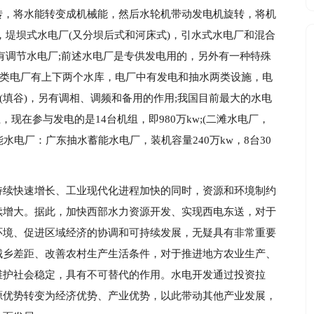
转，将水能转变成机械能，然后水轮机带动发电机旋转，将机
，堤坝式水电厂(又分坝后式和河床式)，引水式水电厂和混合
有调节水电厂;前述水电厂是专供发电用的，另外有一种特殊
这类电厂有上下两个水库，电厂中有发电和抽水两类设施，电
(填谷)，另有调相、调频和备用的作用;我国目前最大的水电
组，现在参与发电的是14台机组，即980万kw;(二滩水电厂，
蓄能水电厂：广东抽水蓄能水电厂，装机容量240万kw，8台30
持续快速增长、工业现代化进程加快的同时，资源和环境制约
续增大。据此，加快西部水力资源开发、实现西电东送，对于
环境、促进区域经济的协调和可持续发展，无疑具有非常重要
城乡差距、改善农村生产生活条件，对于推进地方农业生产、
维护社会稳定，具有不可替代的作用。水电开发通过投资拉
源优势转变为经济优势、产业优势，以此带动其他产业发展，