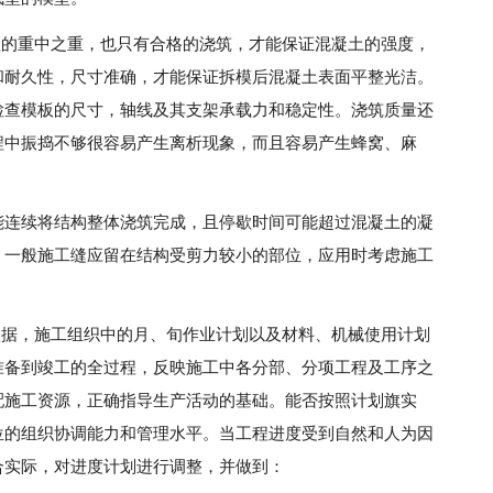
程的重中之重，也只有合格的浇筑，才能保证混凝土的强度，
和耐久性，尺寸准确，才能保证拆模后混凝土表面平整光洁。
检查模板的尺寸，轴线及其支架承载力和稳定性。浇筑质量还
程中振捣不够很容易产生离析现象，而且容易产生蜂窝、麻
能连续将结构整体浇筑完成，且停歇时间可能超过混凝土的凝
。一般施工缝应留在结构受剪力较小的部位，应用时考虑施工
依据，施工组织中的月、旬作业计划以及材料、机械使用计划
准备到竣工的全过程，反映施工中各分部、分项工程及工序之
配施工资源，正确指导生产活动的基础。能否按照计划旗实
位的组织协调能力和管理水平。当工程进度受到自然和人为因
合实际，对进度计划进行调整，并做到：