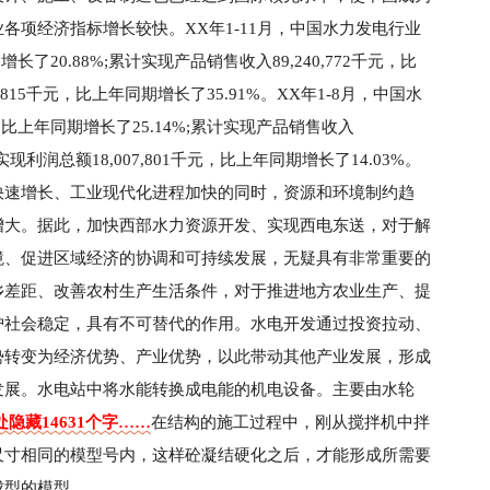
各项经济指标增长较快。XX年1-11月，中国水力发电行业
长了20.88%;累计实现产品销售收入89,240,772千元，比
9,815千元，比上年同期增长了35.91%。XX年1-8月，中国水
，比上年同期增长了25.14%;累计实现产品销售收入
计实现利润总额18,007,801千元，比上年同期增长了14.03%。
快速增长、工业现代化进程加快的同时，资源和环境制约趋
增大。据此，加快西部水力资源开发、实现西电东送，对于解
境、促进区域经济的协调和可持续发展，无疑具有非常重要的
乡差距、改善农村生产生活条件，对于推进地方农业生产、提
护社会稳定，具有不可替代的作用。水电开发通过投资拉动、
势转变为经济优势、产业优势，以此带动其他产业发展，形成
发展。水电站中将水能转换成电能的机电设备。主要由水轮
隐藏14631个字……
在结构的施工过程中，刚从搅拌机中拌
尺寸相同的模型号内，这样砼凝结硬化之后，才能形成所需要
成型的模型。